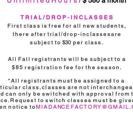
U n l i m i t e d H o u r s
/
$ 580 a month
T R I A L / D R O P - I N C L A S S E S
F i r s t c l a s s i s f r e e f o r a l l n e w s t u d e n t s ,
t h e r e a f t e r t r i a l / d r o p - i n c l a s s e s a r e
s u b j e c t t o $30
p e r c l a s s .
A l l F a l l r e g i s t r a n t s w i l l b e s u b j e c t t o a
$ 8 5 r e g i s t r a t i o n f e e f o r t h e s e a s o n .
* A l l r e g i s t r a n t s m u s t b e a s s i g n e d t o a
 t i c u l a r c l a s s , c l a s s e s a r e n o t i n t e r c h a n g e a
 d c a n o n l y b e s w i t c h e d w i t h a p p r o v a l f r o m 
 i c e . R e q u e s t t o s w i t c h c l a s s e s m u s t b e g i v e
t e n n o t i c e t o
M I A D A NC E F A C T O R Y @ G M A I L . 