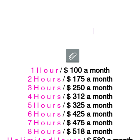
HOME
REGISTRATION
CONTACT
1 H o u r
/
$ 100 a month
2 H o u r s
/
$ 175 a month
3 H o u r s
/
$ 250 a month
4 H o u r s
/
$ 312 a month
5 H o u r s
/
$ 325 a month
6 H o u r s
/
$ 425 a month
7 H o u r s
/
$ 475 a month
8 H o u r s
/
$ 518 a month